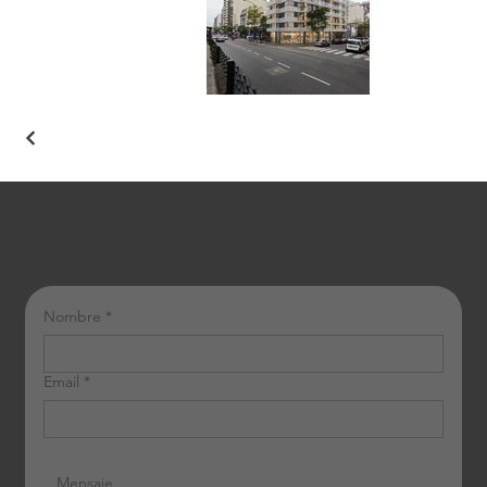
Construí tu estrategia visual
Contáctenos para diseñar el lanzamiento de
su proyecto.
Nombre
*
Email
*